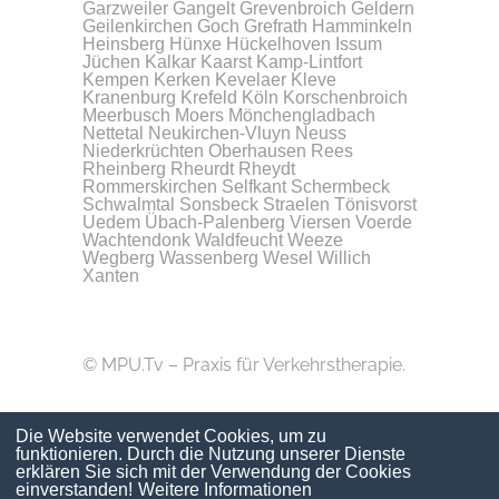
Garzweiler
Gangelt
Grevenbroich
Geldern
Geilenkirchen
Goch
Grefrath
Hamminkeln
Heinsberg
Hünxe
Hückelhoven
Issum
Jüchen
Kalkar
Kaarst
Kamp-Lintfort
Kempen
Kerken
Kevelaer
Kleve
Kranenburg
Krefeld
Köln
Korschenbroich
Meerbusch
Moers
Mönchengladbach
Nettetal
Neukirchen-Vluyn
Neuss
Niederkrüchten
Oberhausen
Rees
Rheinberg
Rheurdt
Rheydt
Rommerskirchen
Selfkant
Schermbeck
Schwalmtal
Sonsbeck
Straelen
Tönisvorst
Uedem
Übach-Palenberg
Viersen
Voerde
Wachtendonk
Waldfeucht
Weeze
Wegberg
Wassenberg
Wesel
Willich
Xanten
© MPU.Tv – Praxis für Verkehrstherapie.
Die Website verwendet Cookies, um zu
funktionieren. Durch die Nutzung unserer Dienste
erklären Sie sich mit der Verwendung der Cookies
einverstanden!
Weitere Informationen