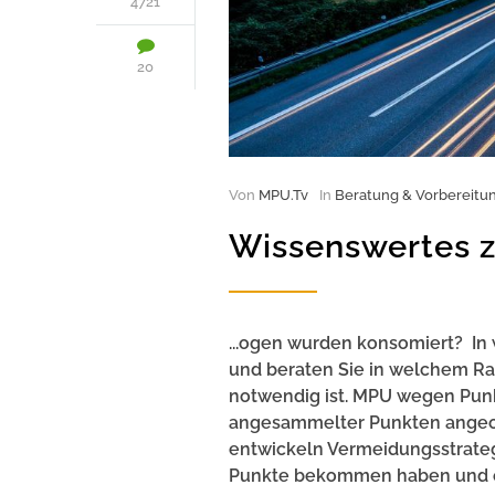
4721
20
Von
MPU.Tv
In
Beratung & Vorbereitu
Wissenswertes 
...ogen wurden konsomiert? In 
und beraten Sie in welchem Ra
notwendig ist. MPU wegen Punk
angesammelter Punkten angeor
entwickeln Vermeidungsstrategi
Punkte bekommen haben und ob