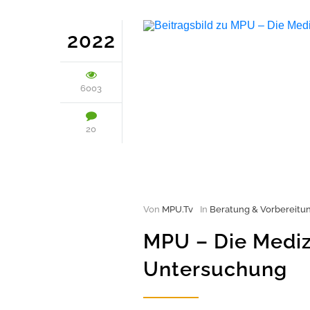
2022
6003
20
Von
MPU.Tv
In
Beratung & Vorbereitu
MPU – Die Mediz
Untersuchung