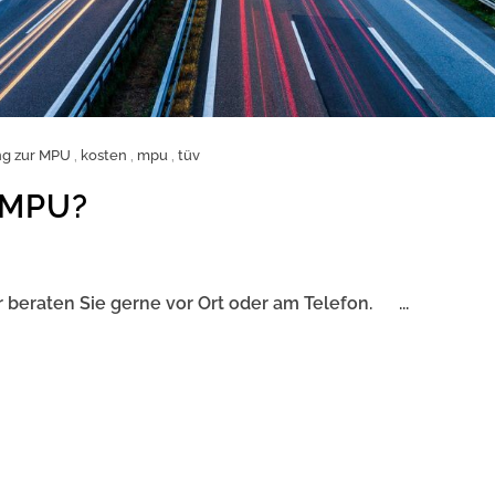
ng zur MPU
,
kosten
,
mpu
,
tüv
 MPU?
r beraten Sie gerne vor Ort oder am Telefon. ...