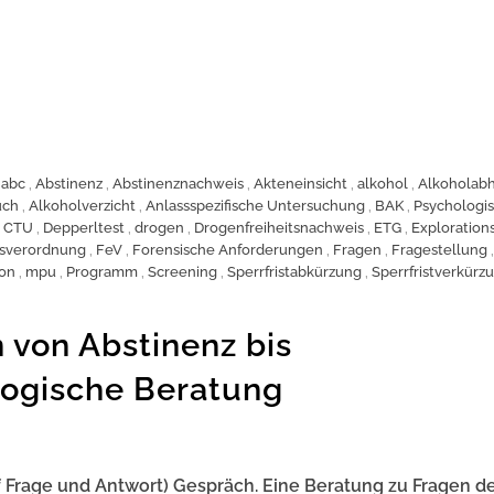
,
abc
,
Abstinenz
,
Abstinenznachweis
,
Akteneinsicht
,
alkohol
,
Alkoholabh
uch
,
Alkoholverzicht
,
Anlassspezifische Untersuchung
,
BAK
,
Psychologi
,
CTU
,
Depperltest
,
drogen
,
Drogenfreiheitsnachweis
,
ETG
,
Exploration
isverordnung
,
FeV
,
Forensische Anforderungen
,
Fragen
,
Fragestellung
,
on
,
mpu
,
Programm
,
Screening
,
Sperrfristabkürzung
,
Sperrfristverkürz
 von Abstinenz bis
ogische Beratung
auf Frage und Antwort) Gespräch. Eine Beratung zu Fragen 