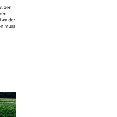
el den
hen.
twa der
den muss