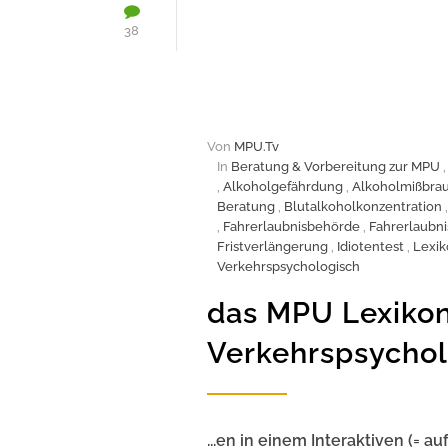
38
Von
MPU.Tv
In
Beratung & Vorbereitung zur MPU
,
Alkoholgefährdung
,
Alkoholmißbra
Beratung
,
Blutalkoholkonzentration
,
Fahrerlaubnisbehörde
,
Fahrerlaubn
Fristverlängerung
,
Idiotentest
,
Lexik
Verkehrspsychologisch
das MPU Lexikon
Verkehrspsychol
...en in einem Interaktiven (= 