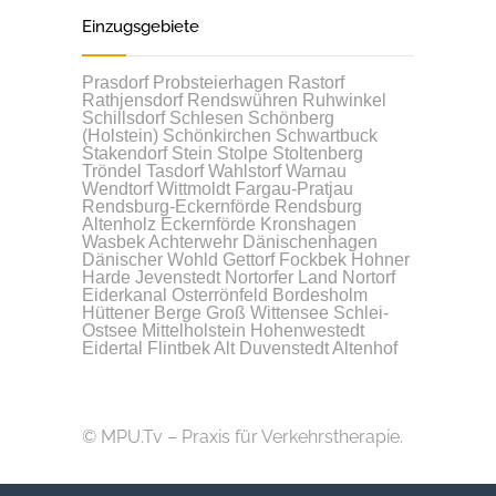
Einzugsgebiete
Prasdorf
Probsteierhagen
Rastorf
Rathjensdorf
Rendswühren
Ruhwinkel
Schillsdorf
Schlesen
Schönberg
(Holstein)
Schönkirchen
Schwartbuck
Stakendorf
Stein
Stolpe
Stoltenberg
Tröndel
Tasdorf
Wahlstorf
Warnau
Wendtorf
Wittmoldt
Fargau-Pratjau
Rendsburg-Eckernförde
Rendsburg
Altenholz
Eckernförde
Kronshagen
Wasbek
Achterwehr
Dänischenhagen
Dänischer Wohld
Gettorf
Fockbek
Hohner
Harde
Jevenstedt
Nortorfer Land
Nortorf
Eiderkanal
Osterrönfeld
Bordesholm
Hüttener Berge
Groß Wittensee
Schlei-
Ostsee
Mittelholstein
Hohenwestedt
Eidertal
Flintbek
Alt Duvenstedt
Altenhof
© MPU.Tv – Praxis für Verkehrstherapie.