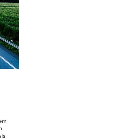
dem
n
sis