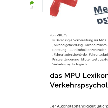
38
Von
MPU.Tv
In
Beratung & Vorbereitung zur MPU
,
Alkoholgefährdung
,
Alkoholmißbra
Beratung
,
Blutalkoholkonzentration
,
Fahrerlaubnisbehörde
,
Fahrerlaubn
Fristverlängerung
,
Idiotentest
,
Lexik
Verkehrspsychologisch
das MPU Lexikon
Verkehrspsychol
...er Alkoholabhängigkeit (auc