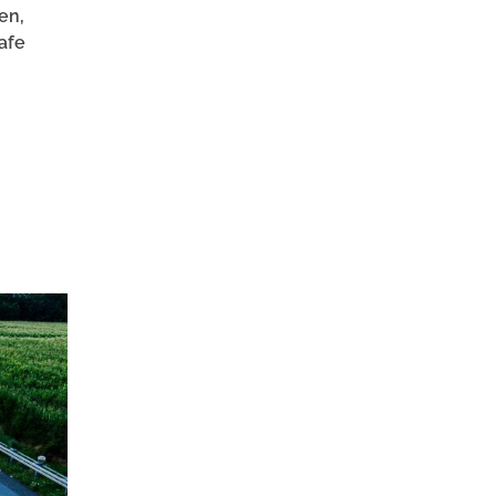
en,
afe