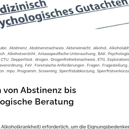
,
abc
,
Abstinenz
,
Abstinenznachweis
,
Akteneinsicht
,
alkohol
,
Alkoholabh
uch
,
Alkoholverzicht
,
Anlassspezifische Untersuchung
,
BAK
,
Psychologi
,
CTU
,
Depperltest
,
drogen
,
Drogenfreiheitsnachweis
,
ETG
,
Exploration
isverordnung
,
FeV
,
Forensische Anforderungen
,
Fragen
,
Fragestellung
,
on
,
mpu
,
Programm
,
Screening
,
Sperrfristabkürzung
,
Sperrfristverkürz
 von Abstinenz bis
ogische Beratung
h: Alkoholkrankheit) erforderlich, um die Eignungsbedenke