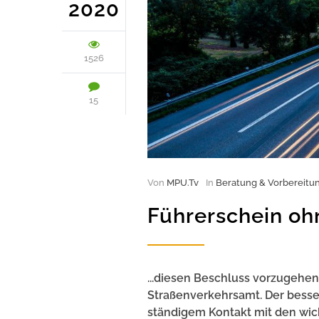
2020
1526
15
Von
MPU.Tv
In
Beratung & Vorbereitu
Führerschein o
...diesen Beschluss vorzugehen
Straßenverkehrsamt. Der besser
ständigem Kontakt mit den wic