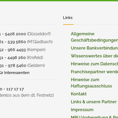
Links
1 - 5428 2000
(Düsseldorf)
Allgemeine
Geschäftsbedingunge
61 - 539 5860
(M'Gladbach)
Unsere Bankverbindu
52 - 966 4493
(Kempen)
Wissenswertes über d
51 - 4498 260
(Krefeld)
Hinweise zum Datensc
31 - 978 5460
(Geldern)
Franchisepartner werd
für Interessenten
Hinweise zum
Haftungsausschluss
 - 117 17 17
Kontakt
tenlos aus dem dt. Festnetz]
Links & unsere Partner
Impressum
MPU Vorbereitung & B