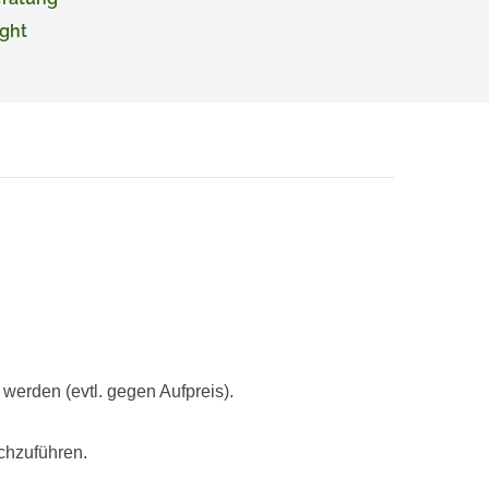
ght
rden (evtl. gegen Aufpreis).
chzuführen.