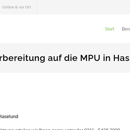
Online & vor Ort
Start
Ber
rbereitung auf die MPU in Ha
Haselund