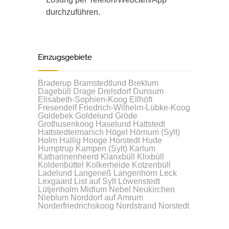
durchzuführen.
Einzugsgebiete
Braderup
Bramstedtlund
Breklum
Dagebüll
Drage
Drelsdorf
Dunsum
Elisabeth-Sophien-Koog
Ellhöft
Fresendelf
Friedrich-Wilhelm-Lübke-Koog
Goldebek
Goldelund
Gröde
Grothusenkoog
Haselund
Hattstedt
Hattstedtermarsch
Högel
Hörnum (Sylt)
Holm
Hallig Hooge
Horstedt
Hude
Humptrup
Kampen (Sylt)
Karlum
Katharinenheerd
Klanxbüll
Klixbüll
Koldenbüttel
Kolkerheide
Kotzenbüll
Ladelund
Langeneß
Langenhorn
Leck
Lexgaard
List auf Sylt
Löwenstedt
Lütjenholm
Midlum
Nebel
Neukirchen
Nieblum
Norddorf auf Amrum
Norderfriedrichskoog
Nordstrand
Norstedt