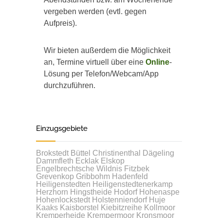
vergeben werden (evtl. gegen
Aufpreis).
Wir bieten außerdem die Möglichkeit
an, Termine virtuell über eine
Online
-
Lösung per Telefon/Webcam/App
durchzuführen.
Einzugsgebiete
Brokstedt
Büttel
Christinenthal
Dägeling
Dammfleth
Ecklak
Elskop
Engelbrechtsche Wildnis
Fitzbek
Grevenkop
Gribbohm
Hadenfeld
Heiligenstedten
Heiligenstedtenerkamp
Herzhorn
Hingstheide
Hodorf
Hohenaspe
Hohenlockstedt
Holstenniendorf
Huje
Kaaks
Kaisborstel
Kiebitzreihe
Kollmoor
Kremperheide
Krempermoor
Kronsmoor