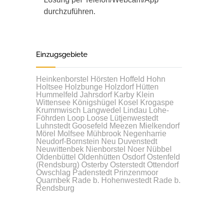
durchzuführen.
Einzugsgebiete
Heinkenborstel
Hörsten
Hoffeld
Hohn
Holtsee
Holzbunge
Holzdorf
Hütten
Hummelfeld
Jahrsdorf
Karby
Klein
Wittensee
Königshügel
Kosel
Krogaspe
Krummwisch
Langwedel
Lindau
Lohe-
Föhrden
Loop
Loose
Lütjenwestedt
Luhnstedt
Goosefeld
Meezen
Mielkendorf
Mörel
Molfsee
Mühbrook
Negenharrie
Neudorf-Bornstein
Neu Duvenstedt
Neuwittenbek
Nienborstel
Noer
Nübbel
Oldenbüttel
Oldenhütten
Osdorf
Ostenfeld
(Rendsburg)
Osterby
Osterstedt
Ottendorf
Owschlag
Padenstedt
Prinzenmoor
Quarnbek
Rade b. Hohenwestedt
Rade b.
Rendsburg