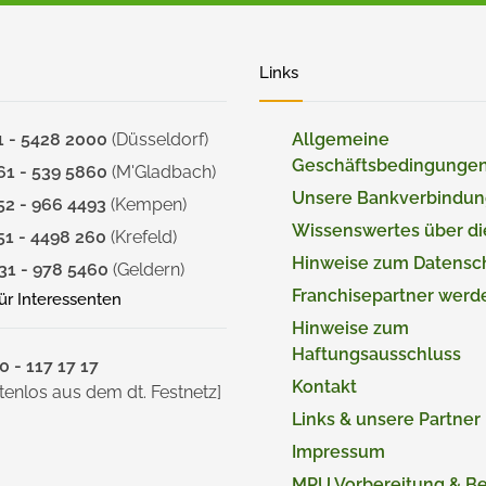
Links
1 - 5428 2000
(Düsseldorf)
Allgemeine
Geschäftsbedingunge
61 - 539 5860
(M'Gladbach)
Unsere Bankverbindu
52 - 966 4493
(Kempen)
Wissenswertes über d
51 - 4498 260
(Krefeld)
Hinweise zum Datensc
31 - 978 5460
(Geldern)
Franchisepartner werd
für Interessenten
Hinweise zum
Haftungsausschluss
 - 117 17 17
Kontakt
tenlos aus dem dt. Festnetz]
Links & unsere Partner
Impressum
MPU Vorbereitung & B