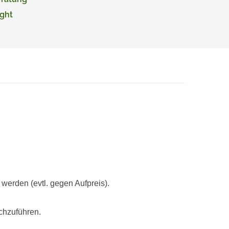
ght
rden (evtl. gegen Aufpreis).
chzuführen.