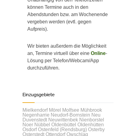
können Termine auch in den
Abendstunden bzw. am Wochenende
vergeben werden (evtl. gegen
Aufpreis).
Wir bieten außerdem die Möglichkeit
an, Termine virtuell über eine
Online
-
Lösung per Telefon/Webcam/App
durchzuführen.
Einzugsgebiete
Mielkendorf
Mörel
Molfsee
Mühbrook
Negenharrie
Neudorf-Bornstein
Neu
Duvenstedt
Neuwittenbek
Nienborstel
Noer
Nübbel
Oldenbüttel
Oldenhütten
Osdorf
Ostenfeld (Rendsburg)
Osterby
Osterstedt
Ottendorf
Owschlag