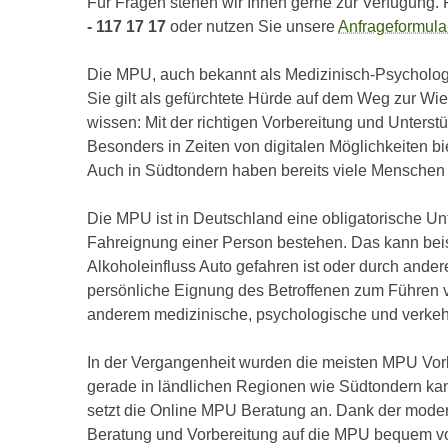
Für Fragen stehen wir Ihnen gerne zur Verfügung. 
- 117 17 17
oder nutzen Sie unsere
Anfrageformula
Die MPU, auch bekannt als Medizinisch-Psychologi
Sie gilt als gefürchtete Hürde auf dem Weg zur Wi
wissen: Mit der richtigen Vorbereitung und Unters
Besonders in Zeiten von digitalen Möglichkeiten bi
Auch in Südtondern haben bereits viele Menschen v
Die MPU ist in Deutschland eine obligatorische Un
Fahreignung einer Person bestehen. Das kann beis
Alkoholeinfluss Auto gefahren ist oder durch andere
persönliche Eignung des Betroffenen zum Führen v
anderem medizinische, psychologische und verkehr
In der Vergangenheit wurden die meisten MPU Vor
gerade in ländlichen Regionen wie Südtondern kan
setzt die Online MPU Beratung an. Dank der modern
Beratung und Vorbereitung auf die MPU bequem v