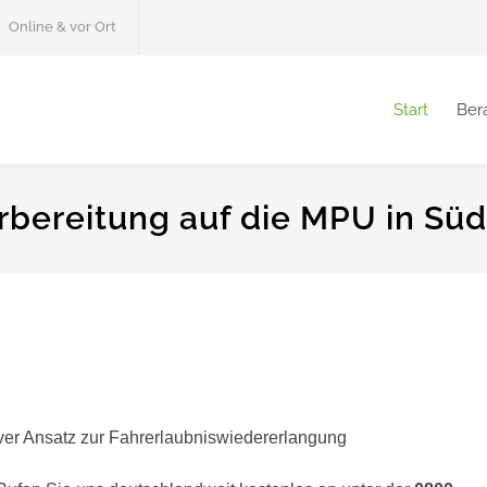
Online & vor Ort
Start
Ber
rbereitung auf die MPU in Sü
iver Ansatz zur Fahrerlaubniswiedererlangung