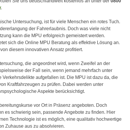
Rufen Sie uns deutschlandweit kostenlos an unter der
0800
r
.
sche Untersuchung, ist für viele Menschen ein rotes Tuch.
edererlangung der Fahrerlaubnis. Doch was viele nicht
tützung kann die MPU erfolgreich gemeistert werden.
etet sich die Online MPU Beratung als effektive Lösung an.
on diesem innovativen Ansatz profitiert.
tersuchung, die angeordnet wird, wenn Zweifel an der
pielsweise der Fall sein, wenn jemand mehrfach unter
 Verkehrsdelikte aufgefallen ist. Die MPU ist dazu da, die
on Kraftfahrzeugen zu prüfen. Dabei werden unter
spsychologische Aspekte berücksichtigt.
bereitungskurse vor Ort in Präsenz angeboten. Doch
n es schwierig sein, passende Angebote zu finden. Hier
en Technologie ist es möglich, eine qualitativ hochwertige
on Zuhause aus zu absolvieren.