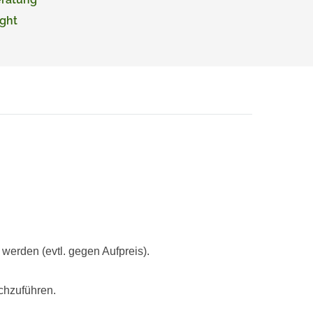
ght
rden (evtl. gegen Aufpreis).
chzuführen.