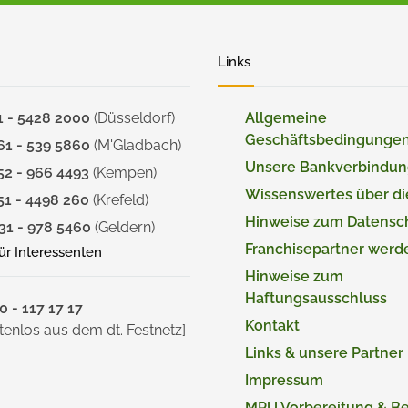
Links
1 - 5428 2000
(Düsseldorf)
Allgemeine
Geschäftsbedingunge
61 - 539 5860
(M'Gladbach)
Unsere Bankverbindu
52 - 966 4493
(Kempen)
Wissenswertes über d
51 - 4498 260
(Krefeld)
Hinweise zum Datensc
31 - 978 5460
(Geldern)
Franchisepartner werd
für Interessenten
Hinweise zum
Haftungsausschluss
 - 117 17 17
Kontakt
tenlos aus dem dt. Festnetz]
Links & unsere Partner
Impressum
MPU Vorbereitung & B