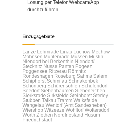
Lösung per Telefon/Webcam/App
durchzuführen.
Einzugsgebiete
Lanze
Lehmrade
Linau
Lüchow
Mechow
Möhnsen
Mühlenrade
Müssen
Mustin
Niendorf bei Berkenthin
Niendorf/
Stecknitz
Nusse
Panten
Pogeez
Poggensee
Ritzerau
Römnitz
Rondeshagen
Roseburg
Sahms
Salem
Schiphorst
Schmilau
Schnakenbek
Schönberg
Schürensöhlen
Schulendorf
Seedorf
Siebenbäumen
Siebeneichen
Sierksrade
Sirksfelde
Steinhorst
Sterley
Stubben
Talkau
Tramm
Walksfelde
Wangelau
Wentorf (Amt Sandesneben)
Wiershop
Witzeeze
Wohltorf
Woltersdorf
Worth
Ziethen
Nordfriesland
Husum
Friedrichstadt