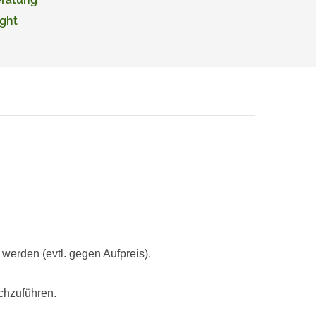
ght
rden (evtl. gegen Aufpreis).
chzuführen.