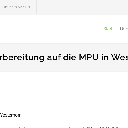
Online & vor Ort
Start
Ber
rbereitung auf die MPU in We
Westerhorn