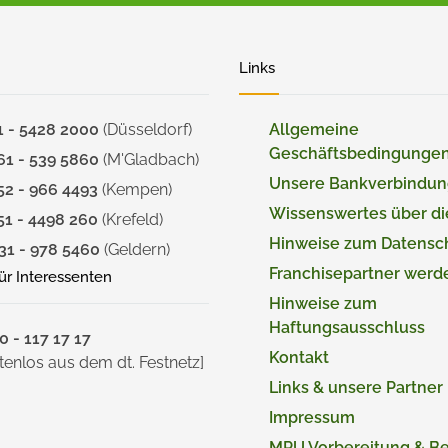
Links
1 - 5428 2000
(Düsseldorf)
Allgemeine
Geschäftsbedingunge
61 - 539 5860
(M'Gladbach)
Unsere Bankverbindu
52 - 966 4493
(Kempen)
Wissenswertes über d
51 - 4498 260
(Krefeld)
Hinweise zum Datensc
31 - 978 5460
(Geldern)
Franchisepartner werd
für Interessenten
Hinweise zum
Haftungsausschluss
 - 117 17 17
Kontakt
tenlos aus dem dt. Festnetz]
Links & unsere Partner
Impressum
MPU Vorbereitung & B