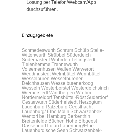
Lösung per Telefon/Webcam/App
durchzuführen.
Einzugsgebiete
Schmedeswurth
Schrum
Schülp
Stelle-
Wittenwurth
Strübbel
Süderdeich
Süderhastedt
Wöhrden
Tellingstedt
Tielenhemme
Trennewurth
Volsemenhusen
Wallen
Warwerort
Weddingstedt
Welmbüttel
Wennbüttel
Wesselburen
Wesselburener
Deichhausen
Wesselburenerkoog
Wesseln
Westerborstel
Westerdeichstrich
Wiemerstedt
Windbergen
Wrohm
Nordermeldorf
Tensbüttel-Röst
Süderdorf
Oesterwurth
Süderheistedt
Herzogtum
Lauenburg
Ratzeburg
Geesthacht
Lauenburg/ Elbe
Mölln
Schwarzenbek
Wentorf bei Hamburg
Berkenthin
Breitenfelde
Büchen
Hohe Elbgeest
Dassendorf
Lütau
Lauenburg/Elbe
Lauenburgische Seen
Schwarzenbek-