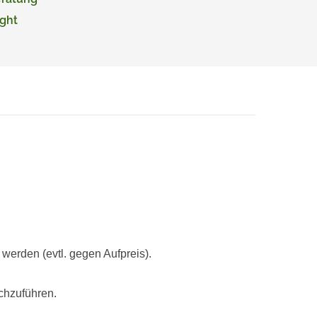
ght
rden (evtl. gegen Aufpreis).
chzuführen.