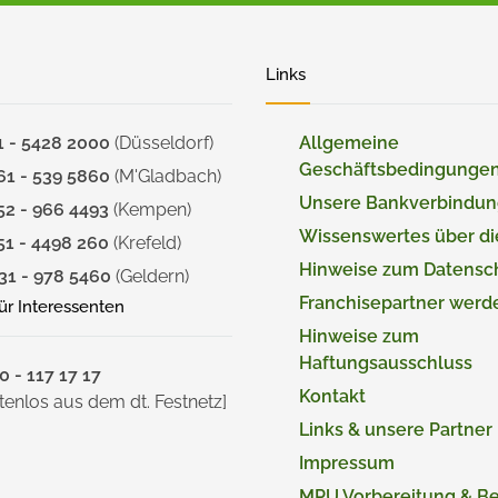
Links
1 - 5428 2000
(Düsseldorf)
Allgemeine
Geschäftsbedingunge
61 - 539 5860
(M'Gladbach)
Unsere Bankverbindu
52 - 966 4493
(Kempen)
Wissenswertes über d
51 - 4498 260
(Krefeld)
Hinweise zum Datensc
31 - 978 5460
(Geldern)
Franchisepartner werd
für Interessenten
Hinweise zum
Haftungsausschluss
 - 117 17 17
Kontakt
tenlos aus dem dt. Festnetz]
Links & unsere Partner
Impressum
MPU Vorbereitung & B