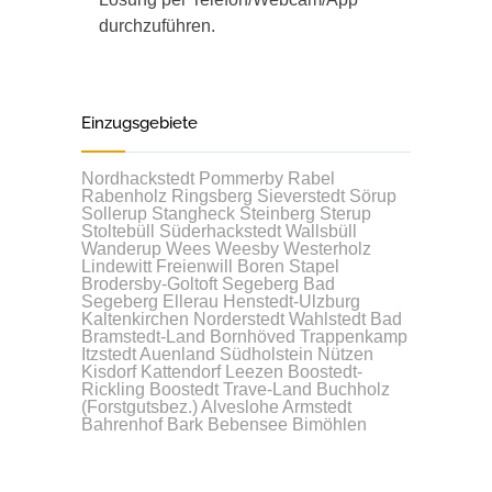
durchzuführen.
Einzugsgebiete
Nordhackstedt
Pommerby
Rabel
Rabenholz
Ringsberg
Sieverstedt
Sörup
Sollerup
Stangheck
Steinberg
Sterup
Stoltebüll
Süderhackstedt
Wallsbüll
Wanderup
Wees
Weesby
Westerholz
Lindewitt
Freienwill
Boren
Stapel
Brodersby-Goltoft
Segeberg
Bad
Segeberg
Ellerau
Henstedt-Ulzburg
Kaltenkirchen
Norderstedt
Wahlstedt
Bad
Bramstedt-Land
Bornhöved
Trappenkamp
Itzstedt
Auenland Südholstein
Nützen
Kisdorf
Kattendorf
Leezen
Boostedt-
Rickling
Boostedt
Trave-Land
Buchholz
(Forstgutsbez.)
Alveslohe
Armstedt
Bahrenhof
Bark
Bebensee
Bimöhlen