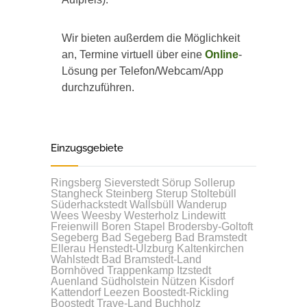
Wir bieten außerdem die Möglichkeit
an, Termine virtuell über eine
Online
-
Lösung per Telefon/Webcam/App
durchzuführen.
Einzugsgebiete
Ringsberg
Sieverstedt
Sörup
Sollerup
Stangheck
Steinberg
Sterup
Stoltebüll
Süderhackstedt
Wallsbüll
Wanderup
Wees
Weesby
Westerholz
Lindewitt
Freienwill
Boren
Stapel
Brodersby-Goltoft
Segeberg
Bad Segeberg
Bad Bramstedt
Ellerau
Henstedt-Ulzburg
Kaltenkirchen
Wahlstedt
Bad Bramstedt-Land
Bornhöved
Trappenkamp
Itzstedt
Auenland Südholstein
Nützen
Kisdorf
Kattendorf
Leezen
Boostedt-Rickling
Boostedt
Trave-Land
Buchholz