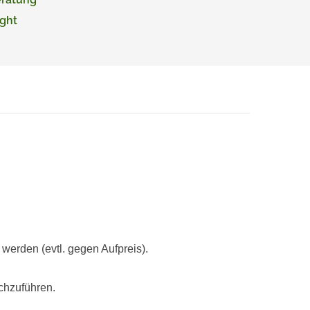
ght
rden (evtl. gegen Aufpreis).
chzuführen.