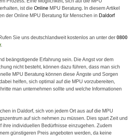
dem Prozess. Eine Möglichkeit, sich auf die MPU
rhalten, ist die
Online
MPU Beratung. In diesem Artikel
iten der Online MPU Beratung für Menschen in
Daldorf
Rufen Sie uns deutschlandweit kostenlos an unter der
0800
r
.
nd beängstigende Erfahrung sein. Die Angst vor dem
hung nicht besteht, können dazu führen, dass man sich
ssionelle MPU Beratung können diese Ängste und Sorgen
abei helfen, sich optimal auf die MPU vorzubereiten,
hritte man unternehmen sollte und welche Informationen
en in Daldorf, sich von jedem Ort aus auf die MPU
gszentrum auf sich nehmen zu müssen. Dies spart Zeit und
uf ihre individuellen Bedürfnisse einzugehen. Zudem
nem günstigeren Preis angeboten werden, da keine