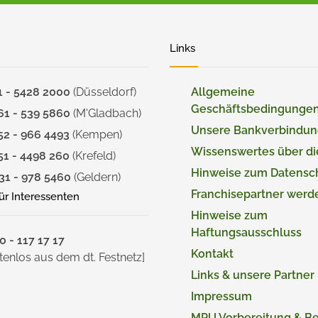
Links
1 - 5428 2000
(Düsseldorf)
Allgemeine
Geschäftsbedingunge
61 - 539 5860
(M'Gladbach)
Unsere Bankverbindu
52 - 966 4493
(Kempen)
Wissenswertes über d
51 - 4498 260
(Krefeld)
Hinweise zum Datensc
31 - 978 5460
(Geldern)
Franchisepartner werd
für Interessenten
Hinweise zum
Haftungsausschluss
 - 117 17 17
Kontakt
tenlos aus dem dt. Festnetz]
Links & unsere Partner
Impressum
MPU Vorbereitung & B