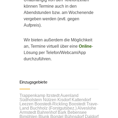
können Termine auch in den
Abendstunden bzw. am Wochenende
vergeben werden (evtl. gegen
Aufpreis).
Wir bieten außerdem die Möglichkeit
an, Termine virtuell über eine
Online
-
Lösung per Telefon/Webcam/App
durchzuführen.
Einzugsgebiete
Trappenkamp
Itzstedt
Auenland
Südholstein
Nützen
Kisdorf
Kattendorf
Leezen
Boostedt-Rickling
Boostedt
Trave-
Land
Buchholz (Forstgutsbez.)
Alveslohe
Armstedt
Bahrenhof
Bark
Bebensee
Bimöhlen
Blunk
Borstel
Bühnsdorf
Daldorf