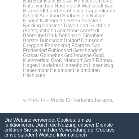
Bad Bramstedt
Ellerau
Henstedt-Ulzburg
Kaltenkirchen
Norderstedt
Wahlstedt
Bad
Bramstedt-Land
Bornhöved
Trappenkamp
Itzstedt
Auenland Südholstein
Nützen
Kisdorf
Kattendorf
Leezen
Boostedt-
Rickling
Boostedt
Trave-Land
Buchholz
(Forstgutsbez.)
Alveslohe
Armstedt
Bahrenhof
Bark
Bebensee
Bimöhlen
Borstel
Bühnsdorf
Daldorf
Damsdorf
Dreggers
Fahrenkrug
Föhrden-Barl
Fredesdorf
Fuhlendorf
Geschendorf
Glasau
Gönnebek
Großenaspe
Groß
Kummerfeld
Groß Niendorf
Groß Rönnau
Hagen
Hardebek
Hartenholm
Hasenkrug
Hasenmoor
Heidmoor
Heidmühlen
Hitzhusen
© MPU.Tv – Praxis für Verkehrstherapie.
Die Website verwendet Cookies, um zu
funktionieren. Durch die Nutzung unserer Dienste
erklären Sie sich mit der Verwendung der Cookies
einverstanden!
Weitere Informationen