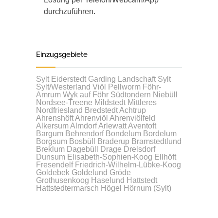
durchzuführen.
Einzugsgebiete
Sylt
Eiderstedt
Garding
Landschaft Sylt
Sylt/Westerland
Viöl
Pellworm
Föhr-
Amrum
Wyk auf Föhr
Südtondern
Niebüll
Nordsee-Treene
Mildstedt
Mittleres
Nordfriesland
Bredstedt
Achtrup
Ahrenshöft
Ahrenviöl
Ahrenviölfeld
Alkersum
Almdorf
Arlewatt
Aventoft
Bargum
Behrendorf
Bondelum
Bordelum
Borgsum
Bosbüll
Braderup
Bramstedtlund
Breklum
Dagebüll
Drage
Drelsdorf
Dunsum
Elisabeth-Sophien-Koog
Ellhöft
Fresendelf
Friedrich-Wilhelm-Lübke-Koog
Goldebek
Goldelund
Gröde
Grothusenkoog
Haselund
Hattstedt
Hattstedtermarsch
Högel
Hörnum (Sylt)