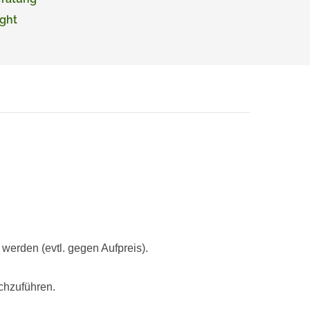
ght
rden (evtl. gegen Aufpreis).
chzuführen.