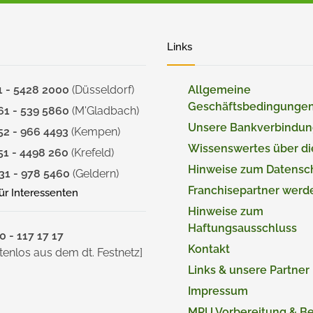
Links
1 - 5428 2000
(Düsseldorf)
Allgemeine
Geschäftsbedingunge
61 - 539 5860
(M'Gladbach)
Unsere Bankverbindu
52 - 966 4493
(Kempen)
Wissenswertes über d
51 - 4498 260
(Krefeld)
Hinweise zum Datensc
31 - 978 5460
(Geldern)
Franchisepartner werd
für Interessenten
Hinweise zum
Haftungsausschluss
 - 117 17 17
Kontakt
tenlos aus dem dt. Festnetz]
Links & unsere Partner
Impressum
MPU Vorbereitung & B