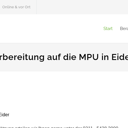
Online & vor Ort
Start
Ber
bereitung auf die MPU in Eid
Eider