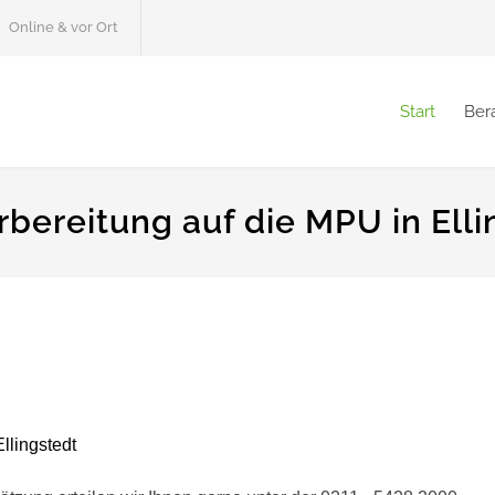
Online & vor Ort
Start
Ber
bereitung auf die MPU in Elli
Ellingstedt