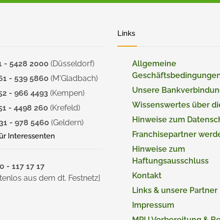
Links
1 - 5428 2000
(Düsseldorf)
Allgemeine
Geschäftsbedingunge
61 - 539 5860
(M'Gladbach)
Unsere Bankverbindu
52 - 966 4493
(Kempen)
Wissenswertes über d
51 - 4498 260
(Krefeld)
Hinweise zum Datensc
31 - 978 5460
(Geldern)
Franchisepartner werd
für Interessenten
Hinweise zum
Haftungsausschluss
 - 117 17 17
Kontakt
tenlos aus dem dt. Festnetz]
Links & unsere Partner
Impressum
MPU Vorbereitung & B