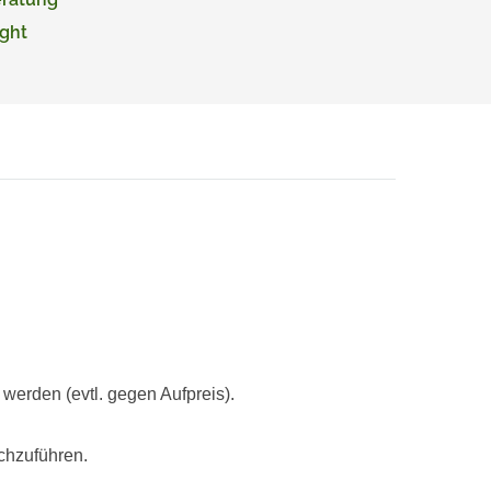
ght
rden (evtl. gegen Aufpreis).
chzuführen.