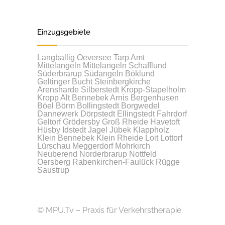
Einzugsgebiete
Langballig
Oeversee
Tarp
Amt
Mittelangeln
Mittelangeln
Schafflund
Süderbrarup
Südangeln
Böklund
Geltinger Bucht
Steinbergkirche
Arensharde
Silberstedt
Kropp-Stapelholm
Kropp
Alt Bennebek
Arnis
Bergenhusen
Böel
Börm
Bollingstedt
Borgwedel
Dannewerk
Dörpstedt
Ellingstedt
Fahrdorf
Geltorf
Grödersby
Groß Rheide
Havetoft
Hüsby
Idstedt
Jagel
Jübek
Klappholz
Klein Bennebek
Klein Rheide
Loit
Lottorf
Lürschau
Meggerdorf
Mohrkirch
Neuberend
Norderbrarup
Nottfeld
Oersberg
Rabenkirchen-Faulück
Rügge
Saustrup
© MPU.Tv – Praxis für Verkehrstherapie.