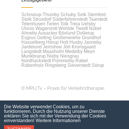
Einzugsgebiete
Schnarup-Thumby
Schuby
Selk
Steinfeld
Stolk
Struxdorf
Süderfahrenstedt
Taarstedt
Tetenhusen
Tielen
Tolk
Treia
Uelsby
Ulsnis
Wagersrott
Wohlde
Twedt
Nübel
Ahneby
Ausacker
Böxlund
Dollerup
Esgrus
Gelting
Großenwiehe
Grundhof
Hasselberg
Hörup
Holt
Husby
Janneby
Jardelund
Jerrishoe
Jörl
Kronsgaard
Langstedt
Maasholm
Medelby
Meyn
Munkbrarup
Nieby
Niesgrau
Nordhackstedt
Pommerby
Rabel
Rabenholz
Ringsberg
Sieverstedt
Sörup
© MPU.Tv – Praxis für Verkehrstherapie.
Die Website verwendet Cookies, um zu
funktionieren. Durch die Nutzung unserer Dienste
erklären Sie sich mit der Verwendung der Cookies
einverstanden!
Weitere Informationen
*
0800 - 117 17 17