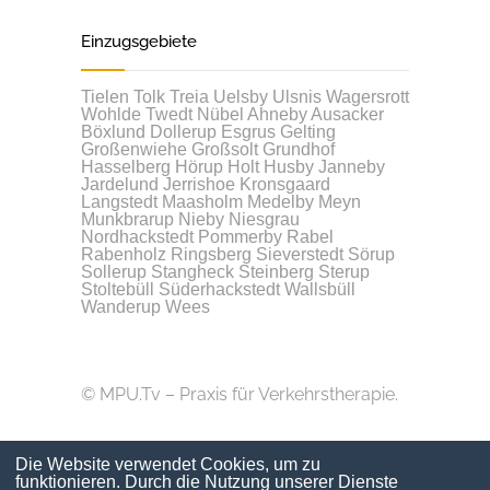
Einzugsgebiete
Tielen
Tolk
Treia
Uelsby
Ulsnis
Wagersrott
Wohlde
Twedt
Nübel
Ahneby
Ausacker
Böxlund
Dollerup
Esgrus
Gelting
Großenwiehe
Großsolt
Grundhof
Hasselberg
Hörup
Holt
Husby
Janneby
Jardelund
Jerrishoe
Kronsgaard
Langstedt
Maasholm
Medelby
Meyn
Munkbrarup
Nieby
Niesgrau
Nordhackstedt
Pommerby
Rabel
Rabenholz
Ringsberg
Sieverstedt
Sörup
Sollerup
Stangheck
Steinberg
Sterup
Stoltebüll
Süderhackstedt
Wallsbüll
Wanderup
Wees
© MPU.Tv – Praxis für Verkehrstherapie.
Die Website verwendet Cookies, um zu
funktionieren. Durch die Nutzung unserer Dienste