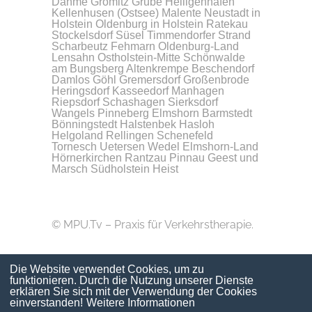
Dahme
Grömitz
Grube
Heiligenhafen
Kellenhusen (Ostsee)
Malente
Neustadt in
Holstein
Oldenburg in Holstein
Ratekau
Stockelsdorf
Süsel
Timmendorfer Strand
Scharbeutz
Fehmarn
Oldenburg-Land
Lensahn
Ostholstein-Mitte
Schönwalde
am Bungsberg
Altenkrempe
Beschendorf
Damlos
Göhl
Gremersdorf
Großenbrode
Heringsdorf
Kasseedorf
Manhagen
Riepsdorf
Schashagen
Sierksdorf
Wangels
Pinneberg
Elmshorn
Barmstedt
Bönningstedt
Halstenbek
Hasloh
Helgoland
Rellingen
Schenefeld
Tornesch
Uetersen
Wedel
Elmshorn-Land
Hörnerkirchen
Rantzau
Pinnau
Geest und
Marsch Südholstein
Heist
© MPU.Tv – Praxis für Verkehrstherapie.
Die Website verwendet Cookies, um zu
funktionieren. Durch die Nutzung unserer Dienste
erklären Sie sich mit der Verwendung der Cookies
einverstanden!
Weitere Informationen