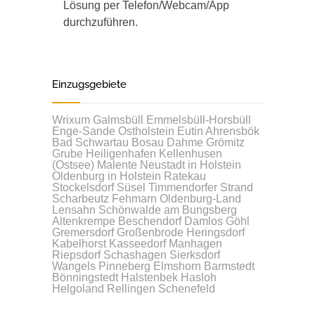
Lösung per Telefon/Webcam/App
durchzuführen.
Einzugsgebiete
Wrixum
Galmsbüll
Emmelsbüll-Horsbüll
Enge-Sande
Ostholstein
Eutin
Ahrensbök
Bad Schwartau
Bosau
Dahme
Grömitz
Grube
Heiligenhafen
Kellenhusen
(Ostsee)
Malente
Neustadt in Holstein
Oldenburg in Holstein
Ratekau
Stockelsdorf
Süsel
Timmendorfer Strand
Scharbeutz
Fehmarn
Oldenburg-Land
Lensahn
Schönwalde am Bungsberg
Altenkrempe
Beschendorf
Damlos
Göhl
Gremersdorf
Großenbrode
Heringsdorf
Kabelhorst
Kasseedorf
Manhagen
Riepsdorf
Schashagen
Sierksdorf
Wangels
Pinneberg
Elmshorn
Barmstedt
Bönningstedt
Halstenbek
Hasloh
Helgoland
Rellingen
Schenefeld