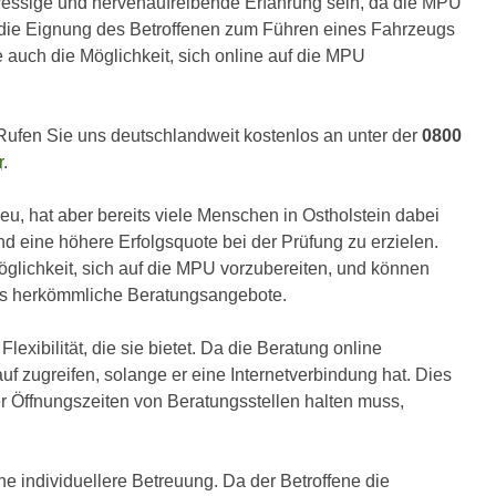
ressige und nervenaufreibende Erfahrung sein, da die MPU
m die Eignung des Betroffenen zum Führen eines Fahrzeugs
e auch die Möglichkeit, sich online auf die MPU
Rufen Sie uns deutschlandweit kostenlos an unter der
0800
r
.
neu, hat aber bereits viele Menschen in Ostholstein dabei
d eine höhere Erfolgsquote bei der Prüfung zu erzielen.
öglichkeit, sich auf die MPU vorzubereiten, und können
 als herkömmliche Beratungsangebote.
lexibilität, die sie bietet. Da die Beratung online
auf zugreifen, solange er eine Internetverbindung hat. Dies
er Öffnungszeiten von Beratungsstellen halten muss,
e individuellere Betreuung. Da der Betroffene die