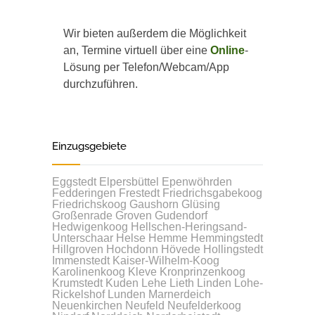
Wir bieten außerdem die Möglichkeit
an, Termine virtuell über eine
Online
-
Lösung per Telefon/Webcam/App
durchzuführen.
Einzugsgebiete
Eggstedt
Elpersbüttel
Epenwöhrden
Fedderingen
Frestedt
Friedrichsgabekoog
Friedrichskoog
Gaushorn
Glüsing
Großenrade
Groven
Gudendorf
Hedwigenkoog
Hellschen-Heringsand-
Unterschaar
Helse
Hemme
Hemmingstedt
Hillgroven
Hochdonn
Hövede
Hollingstedt
Immenstedt
Kaiser-Wilhelm-Koog
Karolinenkoog
Kleve
Kronprinzenkoog
Krumstedt
Kuden
Lehe
Lieth
Linden
Lohe-
Rickelshof
Lunden
Marnerdeich
Neuenkirchen
Neufeld
Neufelderkoog