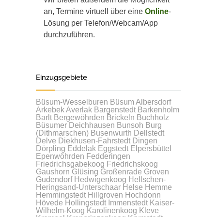
an, Termine virtuell über eine
Online
-
Lösung per Telefon/Webcam/App
durchzuführen.
Einzugsgebiete
Büsum-Wesselburen
Büsum
Albersdorf
Arkebek
Averlak
Bargenstedt
Barkenholm
Barlt
Bergewöhrden
Brickeln
Buchholz
Büsumer Deichhausen
Bunsoh
Burg
(Dithmarschen)
Busenwurth
Dellstedt
Delve
Diekhusen-Fahrstedt
Dingen
Dörpling
Eddelak
Eggstedt
Elpersbüttel
Epenwöhrden
Fedderingen
Friedrichsgabekoog
Friedrichskoog
Gaushorn
Glüsing
Großenrade
Groven
Gudendorf
Hedwigenkoog
Hellschen-
Heringsand-Unterschaar
Helse
Hemme
Hemmingstedt
Hillgroven
Hochdonn
Hövede
Hollingstedt
Immenstedt
Kaiser-
Wilhelm-Koog
Karolinenkoog
Kleve