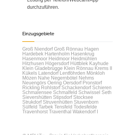
durchzuführen.
Einzugsgebiete
Groß Niendorf
Groß Rönnau
Hagen
Hardebek
Hartenholm
Hasenkrug
Hasenmoor
Heidmoor
Heidmühlen
Hitzhusen
Högersdorf
Hüttblek
Kayhude
Klein Gladebrügge
Klein Rönnau
Krems II
Kükels
Latendorf
Lentföhrden
Mönkloh
Mözen
Nahe
Negernbötel
Nehms
Neuengörs
Oering
Oersdorf
Pronstorf
Rickling
Rohlstorf
Schackendorf
Schieren
Schmalensee
Schmalfeld
Schwissel
Seth
Sievershütten
Stipsdorf
Stocksee
Strukdorf
Struvenhütten
Stuvenborn
Sülfeld
Tarbek
Tensfeld
Todesfelde
Travenhorst
Traventhal
Wakendorf I