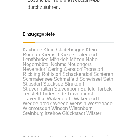
durchzuführen.
Einzugsgebiete
Kayhude
Klein Gladebrügge
Klein
Rönnau
Krems II
Kükels
Latendorf
Lentföhrden
Mönkloh
Mözen
Nahe
Negernbötel
Nehms
Neuengörs
Neversdorf
Oering
Oersdorf
Pronstorf
Rickling
Rohlstorf
Schackendorf
Schieren
Schmalensee
Schmalfeld
Schwissel
Seth
Stipsdorf
Stocksee
Strukdorf
Struvenhütten
Stuvenborn
Sülfeld
Tarbek
Tensfeld
Todesfelde
Travenhorst
Traventhal
Wakendorf I
Wakendorf II
Weddelbrook
Weede
Wensin
Westerrade
Wiemersdorf
Winsen
Wittenborn
Steinburg
Itzehoe
Glückstadt
Wilster