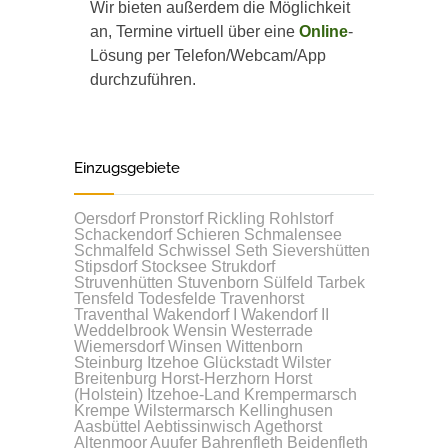
Wir bieten außerdem die Möglichkeit
an, Termine virtuell über eine
Online
-
Lösung per Telefon/Webcam/App
durchzuführen.
Einzugsgebiete
Oersdorf
Pronstorf
Rickling
Rohlstorf
Schackendorf
Schieren
Schmalensee
Schmalfeld
Schwissel
Seth
Sievershütten
Stipsdorf
Stocksee
Strukdorf
Struvenhütten
Stuvenborn
Sülfeld
Tarbek
Tensfeld
Todesfelde
Travenhorst
Traventhal
Wakendorf I
Wakendorf II
Weddelbrook
Wensin
Westerrade
Wiemersdorf
Winsen
Wittenborn
Steinburg
Itzehoe
Glückstadt
Wilster
Breitenburg
Horst-Herzhorn
Horst
(Holstein)
Itzehoe-Land
Krempermarsch
Krempe
Wilstermarsch
Kellinghusen
Aasbüttel
Aebtissinwisch
Agethorst
Altenmoor
Auufer
Bahrenfleth
Beidenfleth