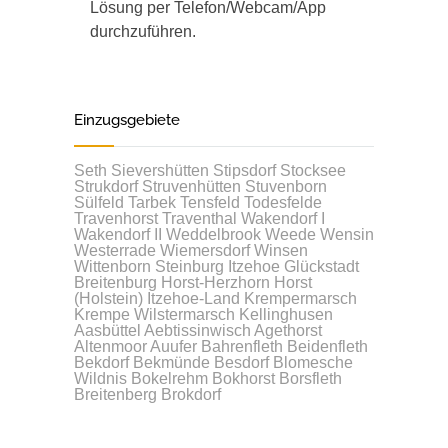
Lösung per Telefon/Webcam/App
durchzuführen.
Einzugsgebiete
Seth
Sievershütten
Stipsdorf
Stocksee
Strukdorf
Struvenhütten
Stuvenborn
Sülfeld
Tarbek
Tensfeld
Todesfelde
Travenhorst
Traventhal
Wakendorf I
Wakendorf II
Weddelbrook
Weede
Wensin
Westerrade
Wiemersdorf
Winsen
Wittenborn
Steinburg
Itzehoe
Glückstadt
Breitenburg
Horst-Herzhorn
Horst
(Holstein)
Itzehoe-Land
Krempermarsch
Krempe
Wilstermarsch
Kellinghusen
Aasbüttel
Aebtissinwisch
Agethorst
Altenmoor
Auufer
Bahrenfleth
Beidenfleth
Bekdorf
Bekmünde
Besdorf
Blomesche
Wildnis
Bokelrehm
Bokhorst
Borsfleth
Breitenberg
Brokdorf