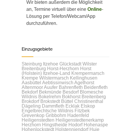
Wir bieten außerdem die Möglichkeit
an, Termine virtuell über eine
Online
-
Lösung per Telefon/Webcam/App
durchzuführen.
Einzugsgebiete
Steinburg
Itzehoe
Glückstadt
Wilster
Breitenburg
Horst-Herzhorn
Horst
(Holstein)
Itzehoe-Land
Krempermarsch
Krempe
Wilstermarsch
Kellinghusen
Aasbüttel
Aebtissinwisch
Agethorst
Altenmoor
Auufer
Bahrenfleth
Beidenfleth
Bekdorf
Bekmünde
Besdorf
Blomesche
Wildnis
Bokelrehm
Bokhorst
Breitenberg
Brokdorf
Brokstedt
Büttel
Christinenthal
Dägeling
Dammfleth
Ecklak
Elskop
Engelbrechtsche Wildnis
Fitzbek
Grevenkop
Gribbohm
Hadenfeld
Heiligenstedten
Heiligenstedtenerkamp
Herzhorn
Hingstheide
Hodorf
Hohenaspe
Hohenlockstedt
Holstenniendorf
Huje