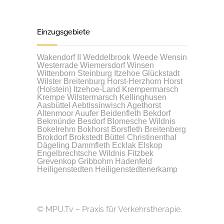
Einzugsgebiete
Wakendorf II
Weddelbrook
Weede
Wensin
Westerrade
Wiemersdorf
Winsen
Wittenborn
Steinburg
Itzehoe
Glückstadt
Wilster
Breitenburg
Horst-Herzhorn
Horst
(Holstein)
Itzehoe-Land
Krempermarsch
Krempe
Wilstermarsch
Kellinghusen
Aasbüttel
Aebtissinwisch
Agethorst
Altenmoor
Auufer
Beidenfleth
Bekdorf
Bekmünde
Besdorf
Blomesche Wildnis
Bokelrehm
Bokhorst
Borsfleth
Breitenberg
Brokdorf
Brokstedt
Büttel
Christinenthal
Dägeling
Dammfleth
Ecklak
Elskop
Engelbrechtsche Wildnis
Fitzbek
Grevenkop
Gribbohm
Hadenfeld
Heiligenstedten
Heiligenstedtenerkamp
© MPU.Tv – Praxis für Verkehrstherapie.