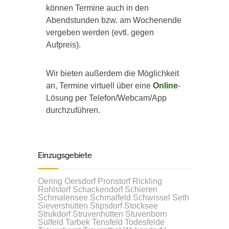
können Termine auch in den
Abendstunden bzw. am Wochenende
vergeben werden (evtl. gegen
Aufpreis).
Wir bieten außerdem die Möglichkeit
an, Termine virtuell über eine
Online
-
Lösung per Telefon/Webcam/App
durchzuführen.
Einzugsgebiete
Oering
Oersdorf
Pronstorf
Rickling
Rohlstorf
Schackendorf
Schieren
Schmalensee
Schmalfeld
Schwissel
Seth
Sievershütten
Stipsdorf
Stocksee
Strukdorf
Struvenhütten
Stuvenborn
Sülfeld
Tarbek
Tensfeld
Todesfelde