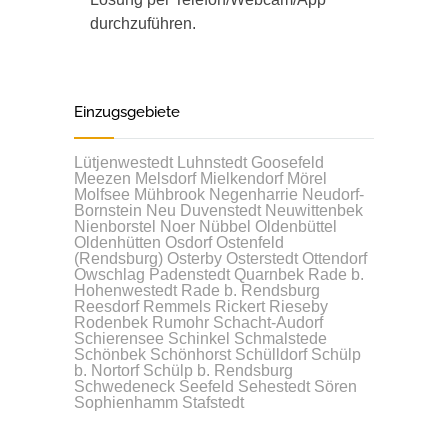
durchzuführen.
Einzugsgebiete
Lütjenwestedt
Luhnstedt
Goosefeld
Meezen
Melsdorf
Mielkendorf
Mörel
Molfsee
Mühbrook
Negenharrie
Neudorf-
Bornstein
Neu Duvenstedt
Neuwittenbek
Nienborstel
Noer
Nübbel
Oldenbüttel
Oldenhütten
Osdorf
Ostenfeld
(Rendsburg)
Osterby
Osterstedt
Ottendorf
Owschlag
Padenstedt
Quarnbek
Rade b.
Hohenwestedt
Rade b. Rendsburg
Reesdorf
Remmels
Rickert
Rieseby
Rodenbek
Rumohr
Schacht-Audorf
Schierensee
Schinkel
Schmalstede
Schönbek
Schönhorst
Schülldorf
Schülp
b. Nortorf
Schülp b. Rendsburg
Schwedeneck
Seefeld
Sehestedt
Sören
Sophienhamm
Stafstedt