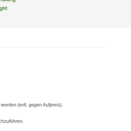
ght
rden (evtl. gegen Aufpreis).
chzuführen.