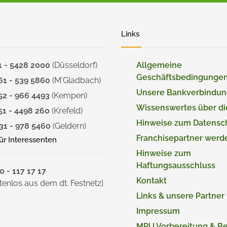
Links
1 - 5428 2000
(Düsseldorf)
Allgemeine
Geschäftsbedingunge
61 - 539 5860
(M'Gladbach)
Unsere Bankverbindu
52 - 966 4493
(Kempen)
Wissenswertes über d
51 - 4498 260
(Krefeld)
Hinweise zum Datensc
31 - 978 5460
(Geldern)
Franchisepartner werd
für Interessenten
Hinweise zum
Haftungsausschluss
 - 117 17 17
Kontakt
tenlos aus dem dt. Festnetz]
Links & unsere Partner
Impressum
MPU Vorbereitung & B