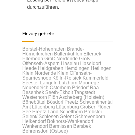
durchzuführen.
Einzugsgebiete
Borstel-Hohenraden
Brande-
Hörnerkirchen
Bullenkuhlen
Ellerbek
Ellerhoop
Groß Nordende
Groß
Offenseth-Aspern
Haselau
Haseldorf
Heede
Heidgraben
Hemdingen
Hetlingen
Klein Nordende
Klein Offenseth-
Sparrieshoop
Kölln-Reisiek
Kummerfeld
Seester
Langeln
Lutzhorn
Moorrege
Neuendeich
Osterhorn
Prisdorf
Raa-
Besenbek
Seeth-Ekholt
Tangstedt
Westerhorn
Plön
Ascheberg (Holstein)
Bönebüttel
Bösdorf
Preetz
Schwentinental
Amt Lütjenburg
Lütjenburg
Großer Plöner
See
Preetz-Land
Schellhorn
Probstei
Selent/ Schlesen
Selent
Schrevenborn
Heikendorf
Bokhorst-Wankendorf
Wankendorf
Barmissen
Barsbek
Behrensdorf (Ostsee)