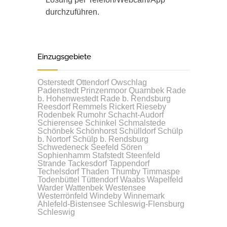
durchzuführen.
Einzugsgebiete
Osterstedt
Ottendorf
Owschlag
Padenstedt
Prinzenmoor
Quarnbek
Rade
b. Hohenwestedt
Rade b. Rendsburg
Reesdorf
Remmels
Rickert
Rieseby
Rodenbek
Rumohr
Schacht-Audorf
Schierensee
Schinkel
Schmalstede
Schönbek
Schönhorst
Schülldorf
Schülp
b. Nortorf
Schülp b. Rendsburg
Schwedeneck
Seefeld
Sören
Sophienhamm
Stafstedt
Steenfeld
Strande
Tackesdorf
Tappendorf
Techelsdorf
Thaden
Thumby
Timmaspe
Todenbüttel
Tüttendorf
Waabs
Wapelfeld
Warder
Wattenbek
Westensee
Westerrönfeld
Windeby
Winnemark
Ahlefeld-Bistensee
Schleswig-Flensburg
Schleswig