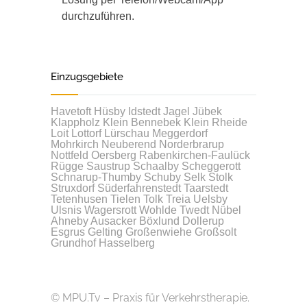
durchzuführen.
Einzugsgebiete
Havetoft
Hüsby
Idstedt
Jagel
Jübek
Klappholz
Klein Bennebek
Klein Rheide
Loit
Lottorf
Lürschau
Meggerdorf
Mohrkirch
Neuberend
Norderbrarup
Nottfeld
Oersberg
Rabenkirchen-Faulück
Rügge
Saustrup
Schaalby
Scheggerott
Schnarup-Thumby
Schuby
Selk
Stolk
Struxdorf
Süderfahrenstedt
Taarstedt
Tetenhusen
Tielen
Tolk
Treia
Uelsby
Ulsnis
Wagersrott
Wohlde
Twedt
Nübel
Ahneby
Ausacker
Böxlund
Dollerup
Esgrus
Gelting
Großenwiehe
Großsolt
Grundhof
Hasselberg
© MPU.Tv – Praxis für Verkehrstherapie.