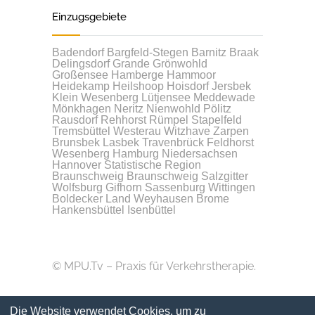
Einzugsgebiete
Badendorf
Bargfeld-Stegen
Barnitz
Braak
Delingsdorf
Grande
Grönwohld
Großensee
Hamberge
Hammoor
Heidekamp
Heilshoop
Hoisdorf
Jersbek
Klein Wesenberg
Lütjensee
Meddewade
Mönkhagen
Neritz
Nienwohld
Pölitz
Rausdorf
Rehhorst
Rümpel
Stapelfeld
Tremsbüttel
Westerau
Witzhave
Zarpen
Brunsbek
Lasbek
Travenbrück
Feldhorst
Wesenberg
Hamburg
Niedersachsen
Hannover
Statistische Region
Braunschweig
Braunschweig
Salzgitter
Wolfsburg
Gifhorn
Sassenburg
Wittingen
Boldecker Land
Weyhausen
Brome
Hankensbüttel
Isenbüttel
© MPU.Tv – Praxis für Verkehrstherapie.
Die Website verwendet Cookies, um zu