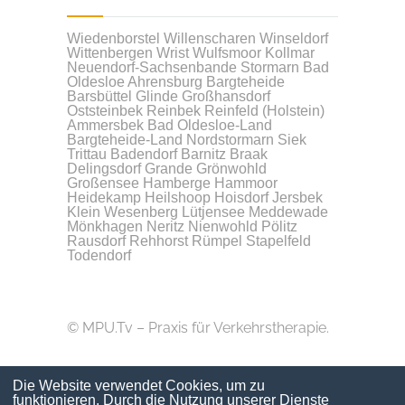
Wiedenborstel
Willenscharen
Winseldorf
Wittenbergen
Wrist
Wulfsmoor
Kollmar
Neuendorf-Sachsenbande
Stormarn
Bad
Oldesloe
Ahrensburg
Bargteheide
Barsbüttel
Glinde
Großhansdorf
Oststeinbek
Reinbek
Reinfeld (Holstein)
Ammersbek
Bad Oldesloe-Land
Bargteheide-Land
Nordstormarn
Siek
Trittau
Badendorf
Barnitz
Braak
Delingsdorf
Grande
Grönwohld
Großensee
Hamberge
Hammoor
Heidekamp
Heilshoop
Hoisdorf
Jersbek
Klein Wesenberg
Lütjensee
Meddewade
Mönkhagen
Neritz
Nienwohld
Pölitz
Rausdorf
Rehhorst
Rümpel
Stapelfeld
Todendorf
© MPU.Tv – Praxis für Verkehrstherapie.
Die Website verwendet Cookies, um zu
funktionieren. Durch die Nutzung unserer Dienste