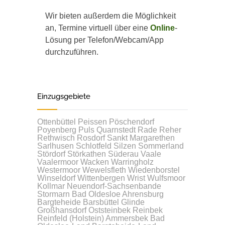
Wir bieten außerdem die Möglichkeit
an, Termine virtuell über eine
Online
-
Lösung per Telefon/Webcam/App
durchzuführen.
Einzugsgebiete
Ottenbüttel
Peissen
Pöschendorf
Poyenberg
Puls
Quarnstedt
Rade
Reher
Rethwisch
Rosdorf
Sankt Margarethen
Sarlhusen
Schlotfeld
Silzen
Sommerland
Stördorf
Störkathen
Süderau
Vaale
Vaalermoor
Wacken
Warringholz
Westermoor
Wewelsfleth
Wiedenborstel
Winseldorf
Wittenbergen
Wrist
Wulfsmoor
Kollmar
Neuendorf-Sachsenbande
Stormarn
Bad Oldesloe
Ahrensburg
Bargteheide
Barsbüttel
Glinde
Großhansdorf
Oststeinbek
Reinbek
Reinfeld (Holstein)
Ammersbek
Bad