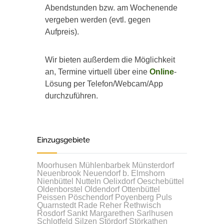
Abendstunden bzw. am Wochenende
vergeben werden (evtl. gegen
Aufpreis).
Wir bieten außerdem die Möglichkeit
an, Termine virtuell über eine
Online
-
Lösung per Telefon/Webcam/App
durchzuführen.
Einzugsgebiete
Moorhusen
Mühlenbarbek
Münsterdorf
Neuenbrook
Neuendorf b. Elmshorn
Nienbüttel
Nutteln
Oelixdorf
Oeschebüttel
Oldenborstel
Oldendorf
Ottenbüttel
Peissen
Pöschendorf
Poyenberg
Puls
Quarnstedt
Rade
Reher
Rethwisch
Rosdorf
Sankt Margarethen
Sarlhusen
Schlotfeld
Silzen
Stördorf
Störkathen