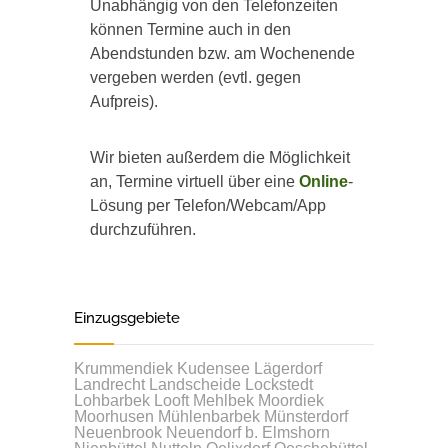
Unabhängig von den Telefonzeiten
können Termine auch in den
Abendstunden bzw. am Wochenende
vergeben werden (evtl. gegen
Aufpreis).
Wir bieten außerdem die Möglichkeit
an, Termine virtuell über eine
Online
-
Lösung per Telefon/Webcam/App
durchzuführen.
Einzugsgebiete
Krummendiek
Kudensee
Lägerdorf
Landrecht
Landscheide
Lockstedt
Lohbarbek
Looft
Mehlbek
Moordiek
Moorhusen
Mühlenbarbek
Münsterdorf
Neuenbrook
Neuendorf b. Elmshorn