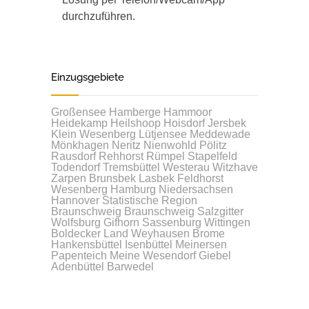
durchzuführen.
Einzugsgebiete
Großensee
Hamberge
Hammoor
Heidekamp
Heilshoop
Hoisdorf
Jersbek
Klein Wesenberg
Lütjensee
Meddewade
Mönkhagen
Neritz
Nienwohld
Pölitz
Rausdorf
Rehhorst
Rümpel
Stapelfeld
Todendorf
Tremsbüttel
Westerau
Witzhave
Zarpen
Brunsbek
Lasbek
Feldhorst
Wesenberg
Hamburg
Niedersachsen
Hannover
Statistische Region
Braunschweig
Braunschweig
Salzgitter
Wolfsburg
Gifhorn
Sassenburg
Wittingen
Boldecker Land
Weyhausen
Brome
Hankensbüttel
Isenbüttel
Meinersen
Papenteich
Meine
Wesendorf
Giebel
Adenbüttel
Barwedel