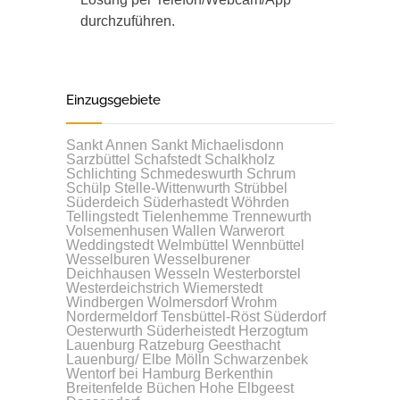
durchzuführen.
Einzugsgebiete
Sankt Annen
Sankt Michaelisdonn
Sarzbüttel
Schafstedt
Schalkholz
Schlichting
Schmedeswurth
Schrum
Schülp
Stelle-Wittenwurth
Strübbel
Süderdeich
Süderhastedt
Wöhrden
Tellingstedt
Tielenhemme
Trennewurth
Volsemenhusen
Wallen
Warwerort
Weddingstedt
Welmbüttel
Wennbüttel
Wesselburen
Wesselburener
Deichhausen
Wesseln
Westerborstel
Westerdeichstrich
Wiemerstedt
Windbergen
Wolmersdorf
Wrohm
Nordermeldorf
Tensbüttel-Röst
Süderdorf
Oesterwurth
Süderheistedt
Herzogtum
Lauenburg
Ratzeburg
Geesthacht
Lauenburg/ Elbe
Mölln
Schwarzenbek
Wentorf bei Hamburg
Berkenthin
Breitenfelde
Büchen
Hohe Elbgeest